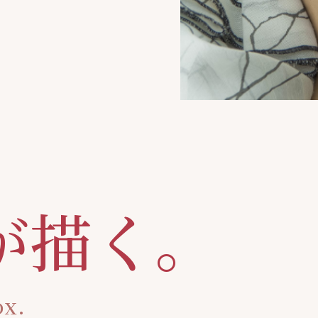
。
が描く。
ox.