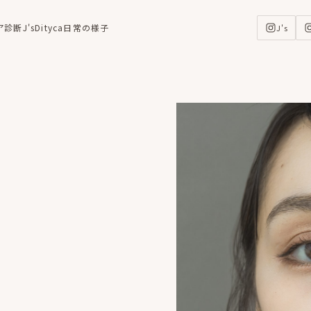
ア診断
J's
Dityca
日常の様子
J's