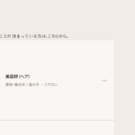
いことが
決まっている
方は、こちらから。
美容師（ヘア）
→
愛知・春日井 / 長久手 — 2 サロン