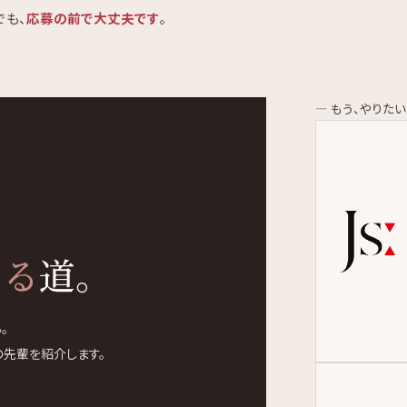
でも、
応募の前で大丈夫です
。
— もう、やりた
いる
道。
。
の先輩を紹介します。