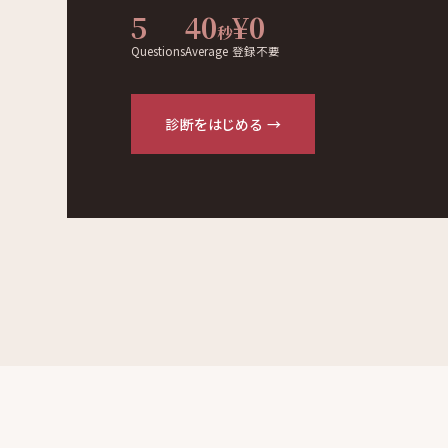
5
40
¥0
秒
Questions
Average
登録不要
診断をはじめる →